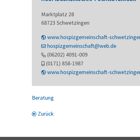
Marktplatz 28
68723
Schwetzingen
www.hospizgemeinschaft-schwetzinge
hospizgemeinschaft@web.de
(0
62
02) 40
91-0
09
(01
71) 8
58-19
87
www.hospizgemeinschaft-schwetzinge
Beratung
Zurück