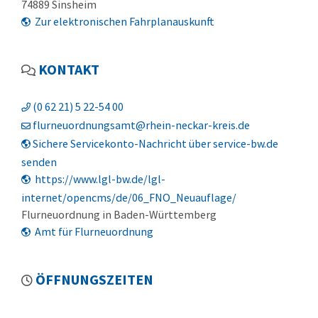
74889
Sinsheim
Zur elektronischen Fahrplanauskunft
KONTAKT
(0
62
21) 5
22-54
00
flurneuordnungsamt@rhein-neckar-kreis.de
Sichere Servicekonto-Nachricht über service-bw.de
senden
https://www.lgl-bw.de/lgl-
internet/opencms/de/06_FNO_Neuauflage/
Flurneuordnung in Baden-Württemberg
Amt für Flurneuordnung
ÖFFNUNGSZEITEN