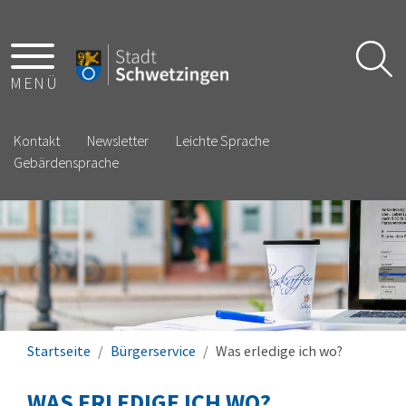
MENÜ
Kontakt
Newsletter
Leichte Sprache
Gebärdensprache
Startseite
Bürgerservice
Was erledige ich wo?
WAS ERLEDIGE ICH WO?