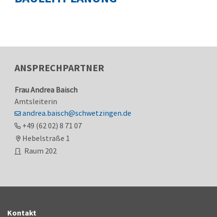
ANSPRECHPARTNER
Frau
Andrea
Baisch
Amtsleiterin
andrea.baisch@schwetzingen.de
+49 (62
02) 8
71
07
Hebelstraße 1
Raum
202
Kontakt