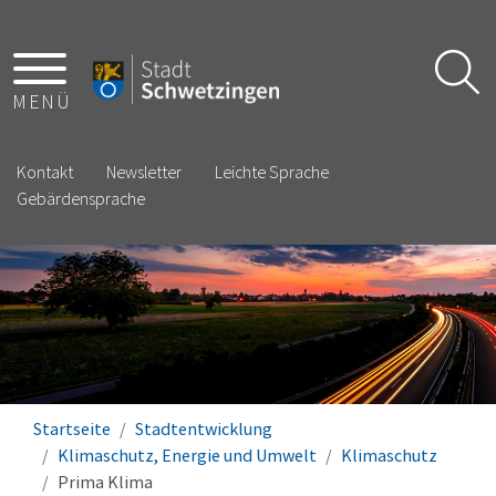
MENÜ
Kontakt
Newsletter
Leichte Sprache
Gebärdensprache
Startseite
Stadtentwicklung
Klimaschutz, Energie und Umwelt
Klimaschutz
Prima Klima