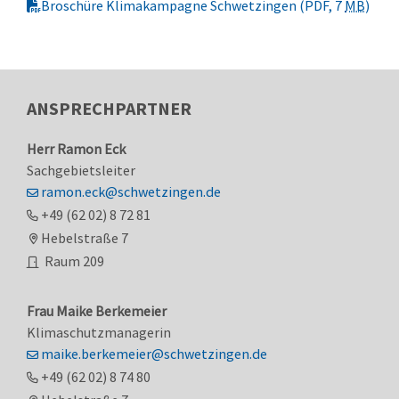
Broschüre Klimakampagne Schwetzingen
(PDF, 7
MB
)
ANSPRECHPARTNER
Herr
Ramon
Eck
Sachgebietsleiter
ramon.eck@schwetzingen.de
+49 (62
02) 8
72
81
Hebelstraße 7
Raum
209
Frau
Maike
Berkemeier
Klimaschutzmanagerin
maike.berkemeier@schwetzingen.de
+49 (62
02) 8
74
80