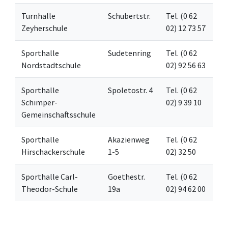
Turnhalle
Schubertstr.
Tel. (0 62
Zeyherschule
02) 12 73 57
Sporthalle
Sudetenring
Tel. (0 62
Nordstadtschule
02) 92 56 63
Sporthalle
Spoletostr. 4
Tel. (0 62
Schimper-
02) 9 39 10
Gemeinschaftsschule
Sporthalle
Akazienweg
Tel. (0 62
Hirschackerschule
1-5
02) 32 50
Sporthalle Carl-
Goethestr.
Tel. (0 62
Theodor-Schule
19a
02) 94 62 00