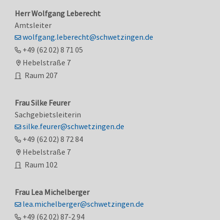
Herr
Wolfgang
Leberecht
Amtsleiter
wolfgang.leberecht@schwetzingen.de
+49 (62
02) 8
71
05
Hebelstraße 7
Raum
207
Frau
Silke
Feurer
Sachgebietsleiterin
silke.feurer@schwetzingen.de
+49 (62
02) 8
72
84
Hebelstraße 7
Raum
102
Frau
Lea
Michelberger
lea.michelberger@schwetzingen.de
+49 (62
02) 87-2
94