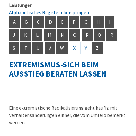
Leistungen
Alphabetisches Register überspringen
A
B
C
D
E
F
G
H
I
J
K
L
M
N
O
P
Q
R
S
T
U
V
W
X
Y
Z
EXTREMISMUS-SICH BEIM
AUSSTIEG BERATEN LASSEN
Eine extremistische Radikalisierung geht häufig mit
Verhaltensänderungen einher, die vom Umfeld bemerkt
werden.