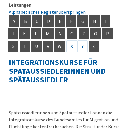
Leistungen
Alphabetisches Register überspringen
A
B
C
D
E
F
G
H
I
J
K
L
M
N
O
P
Q
R
S
T
U
V
W
X
Y
Z
INTEGRATIONSKURSE FÜR
SPÄTAUSSIEDLERINNEN UND
SPÄTAUSSIEDLER
Spätaussiedlerinnen und Spätaussiedler können die
Integrationskurse des Bundesamtes für Migration und
Flüchtlinge kostenfrei besuchen. Die Struktur der Kurse