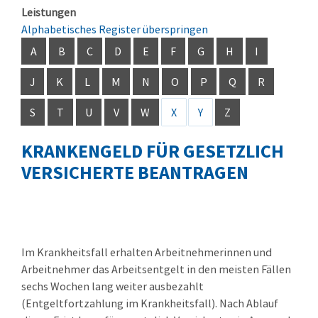
Leistungen
Alphabetisches Register überspringen
A
B
C
D
E
F
G
H
I
J
K
L
M
N
O
P
Q
R
S
T
U
V
W
X
Y
Z
KRANKENGELD FÜR GESETZLICH
VERSICHERTE BEANTRAGEN
Im Krankheitsfall erhalten Arbeitnehmerinnen und
Arbeitnehmer das Arbeitsentgelt in den meisten Fällen
sechs Wochen lang weiter ausbezahlt
(Entgeltfortzahlung im Krankheitsfall). Nach Ablauf