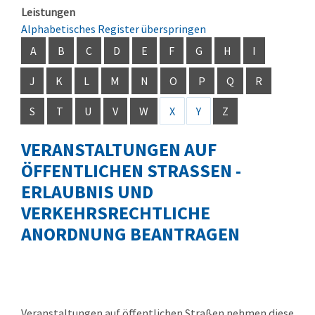
Leistungen
Alphabetisches Register überspringen
A
B
C
D
E
F
G
H
I
J
K
L
M
N
O
P
Q
R
S
T
U
V
W
X
Y
Z
VERANSTALTUNGEN AUF
ÖFFENTLICHEN STRASSEN - E
RLAUBNIS UND V
ERKEHRSRECHTLICHE A
NORDNUNG BEANTRAGEN
Veranstaltungen auf öffentlichen Straßen nehmen diese