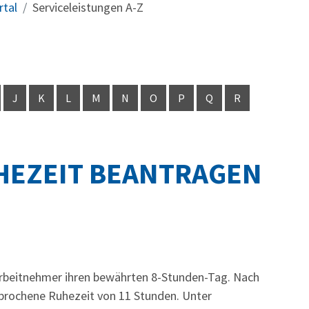
rtal
Serviceleistungen A-Z
J
K
L
M
N
O
P
Q
R
HEZEIT BEANTRAGEN
rbeitnehmer ihren bewährten 8-Stunden-Tag. Nach
rbrochene Ruhezeit von 11 Stunden. Unter