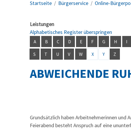
Startseite
Bürgerservice
Online-Bürgerpo
Leistungen
Alphabetisches Register überspringen
A
B
C
D
E
F
G
H
I
S
T
U
V
W
X
Y
Z
ABWEICHENDE RU
Grundsätzlich haben Arbeitnehmerinnen und A
Feierabend besteht Anspruch auf eine ununte