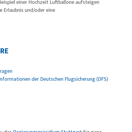
eispiel einer Hochzeit Luftballone aufsteigen
he Erlaubnis und/oder eine
ARE
tragen
 Informationen der Deutschen Flugsicherung (DFS)
s: das
Regierungspräsidium Stuttgart
für ganz