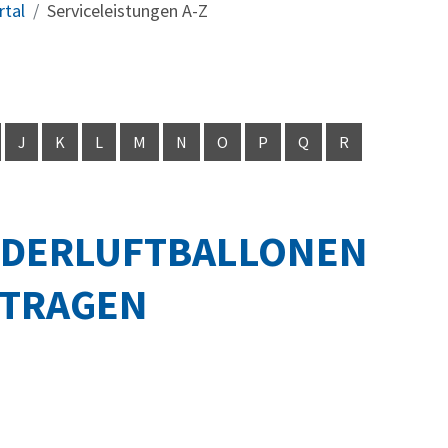
rtal
Serviceleistungen A-Z
J
K
L
M
N
O
P
Q
R
NDERLUFTBALLONEN
NTRAGEN