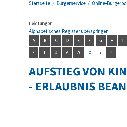
Startseite
Bürgerservice
Online-Bürgerpo
Leistungen
Alphabetisches Register überspringen
A
B
C
D
E
F
G
H
I
S
T
U
V
W
X
Y
Z
AUFSTIEG VON KI
- ERLAUBNIS BEA