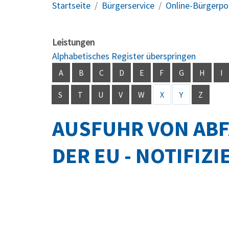
Startseite
Bürgerservice
Online-Bürgerpo
Leistungen
Alphabetisches Register überspringen
A
B
C
D
E
F
G
H
I
S
T
U
V
W
X
Y
Z
AUSFUHR VON ABF
DER EU - NOTIFI