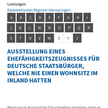
Leistungen
Alphabetisches Register überspringen
A
B
C
D
E
F
G
H
I
J
K
L
M
N
O
P
Q
R
S
T
U
V
W
X
Y
Z
AUSSTELLUNG EINES
EHEFÄHIGKEITSZEUGNISSES FÜR
DEUTSCHE STAATSBÜRGER,
WELCHE NIE EINEN WOHNSITZ IM
INLAND HATTEN
Wenn sie im Ausland die Ehe schließen möchten, kann es