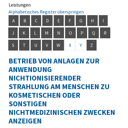
Leistungen
Alphabetisches Register überspringen
A
B
C
D
E
F
G
H
I
J
K
L
M
N
O
P
Q
R
S
T
U
V
W
X
Y
Z
BETRIEB VON ANLAGEN ZUR
ANWENDUNG
NICHTIONISIERENDER
STRAHLUNG AM MENSCHEN ZU
KOSMETISCHEN ODER
SONSTIGEN
NICHTMEDIZINISCHEN ZWECKEN
ANZEIGEN