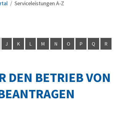
rtal
Serviceleistungen A-Z
J
K
L
M
N
O
P
Q
R
R DEN BETRIEB VON
 BEANTRAGEN