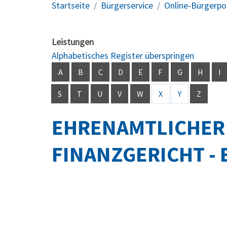
Startseite
Bürgerservice
Online-Bürgerpo
Leistungen
Alphabetisches Register überspringen
A
B
C
D
E
F
G
H
I
S
T
U
V
W
X
Y
Z
EHRENAMTLICHER 
FINANZGERICHT -