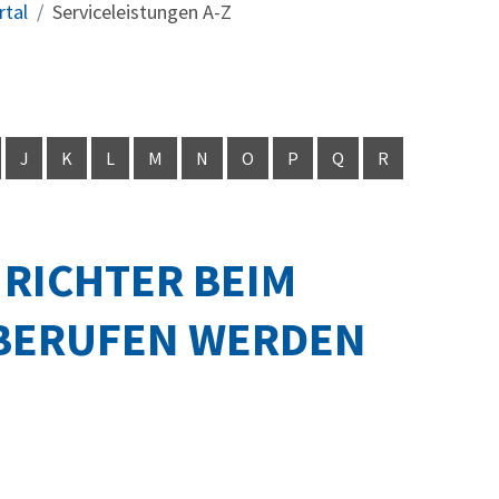
rtal
Serviceleistungen A-Z
J
K
L
M
N
O
P
Q
R
RICHTER BEIM
 BERUFEN WERDEN