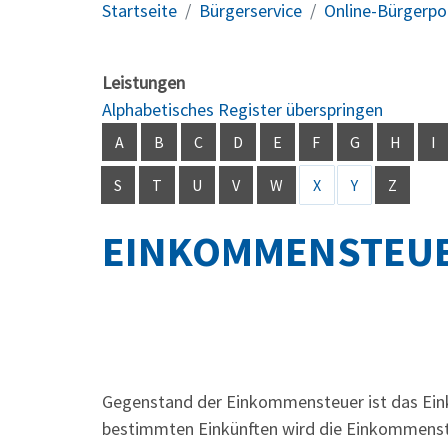
Startseite
Bürgerservice
Online-Bürgerpo
Leistungen
Alphabetisches Register überspringen
A
B
C
D
E
F
G
H
I
S
T
U
V
W
X
Y
Z
EINKOMMENSTEU
Gegenstand der Einkommensteuer ist das Ein
bestimmten Einkünften wird die Einkommenst