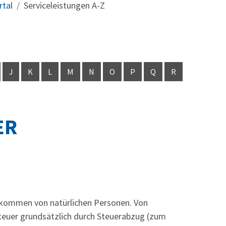
rtal
Serviceleistungen A-Z
J
K
L
M
N
O
P
Q
R
ER
kommen von natürlichen Personen. Von
euer grundsätzlich durch Steuerabzug (zum