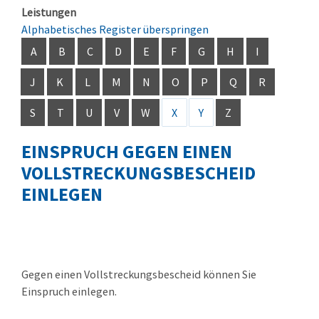
Leistungen
Alphabetisches Register überspringen
A
B
C
D
E
F
G
H
I
J
K
L
M
N
O
P
Q
R
S
T
U
V
W
X
Y
Z
EINSPRUCH GEGEN EINEN
VOLLSTRECKUNGSBESCHEID
EINLEGEN
Gegen einen Vollstreckungsbescheid können Sie
Einspruch einlegen.