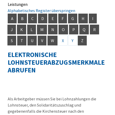
Leistungen
Alphabetisches Register überspringen
A
B
C
D
E
F
G
H
I
J
K
L
M
N
O
P
Q
R
S
T
U
V
W
X
Y
Z
ELEKTRONISCHE
LOHNSTEUERABZUGSMERKMALE
ABRUFEN
Als Arbeitgeber müssen Sie bei Lohnzahlungen die
Lohnsteuer, den Solidaritätszuschlag und
gegebenenfalls die Kirchensteuer nach den