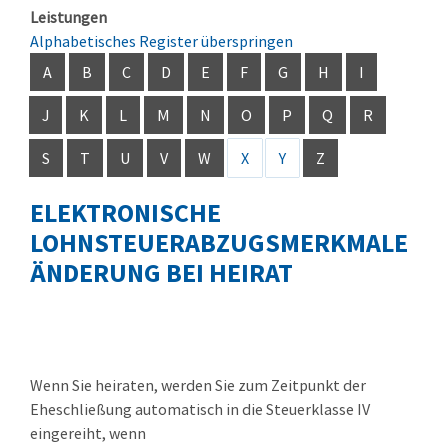
Leistungen
Alphabetisches Register überspringen
A
B
C
D
E
F
G
H
I
J
K
L
M
N
O
P
Q
R
S
T
U
V
W
X
Y
Z
ELEKTRONISCHE
LOHNSTEUERABZUGSMERKMALE
ÄNDERUNG BEI HEIRAT
Wenn Sie heiraten, werden Sie zum Zeitpunkt der
Eheschließung automatisch in die Steuerklasse IV
eingereiht, wenn