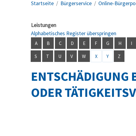
Startseite
Bürgerservice
Online-Bürgerpo
Leistungen
Alphabetisches Register überspringen
A
B
C
D
E
F
G
H
I
S
T
U
V
W
X
Y
Z
ENTSCHÄDIGUNG 
ODER TÄTIGKEITS