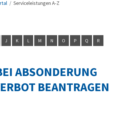
rtal
Serviceleistungen A-Z
J
K
L
M
N
O
P
Q
R
BEI ABSONDERUNG
VERBOT BEANTRAGEN