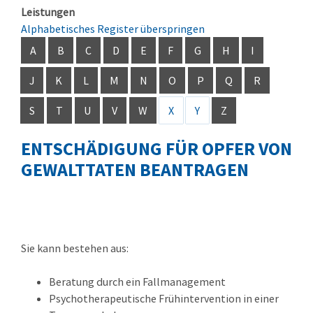
Leistungen
Alphabetisches Register überspringen
A
B
C
D
E
F
G
H
I
J
K
L
M
N
O
P
Q
R
S
T
U
V
W
X
Y
Z
ENTSCHÄDIGUNG FÜR OPFER VON
GEWALTTATEN BEANTRAGEN
Sie kann bestehen aus:
Beratung durch ein Fallmanagement
Psychotherapeutische Frühintervention in einer