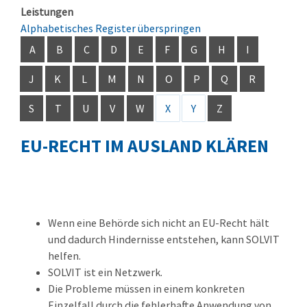
Leistungen
Alphabetisches Register überspringen
A
B
C
D
E
F
G
H
I
J
K
L
M
N
O
P
Q
R
S
T
U
V
W
X
Y
Z
EU-RECHT IM AUSLAND KLÄREN
Wenn eine Behörde sich nicht an EU-Recht hält
und dadurch Hindernisse entstehen, kann SOLVIT
helfen.
SOLVIT ist ein Netzwerk.
Die Probleme müssen in einem konkreten
Einzelfall durch die fehlerhafte Anwendung von