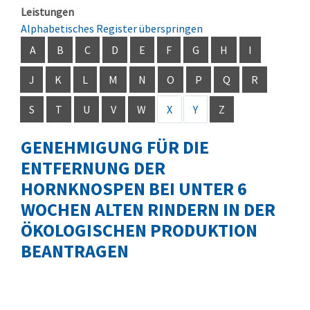
Leistungen
Alphabetisches Register überspringen
A
B
C
D
E
F
G
H
I
J
K
L
M
N
O
P
Q
R
S
T
U
V
W
X
Y
Z
GENEHMIGUNG FÜR DIE
ENTFERNUNG DER
HORNKNOSPEN BEI UNTER 6
WOCHEN ALTEN RINDERN IN DER
ÖKOLOGISCHEN PRODUKTION
BEANTRAGEN