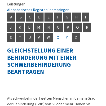
Leistungen
Alphabetisches Register überspringen
A
B
C
D
E
F
G
H
I
J
K
L
M
N
O
P
Q
R
S
T
U
V
W
X
Y
Z
GLEICHSTELLUNG EINER
BEHINDERUNG MIT EINER
SCHWERBEHINDERUNG
BEANTRAGEN
Als schwerbehindert gelten Menschen mit einem Grad
der Behinderung (GdB) von 50 oder mehr. Haben Sie