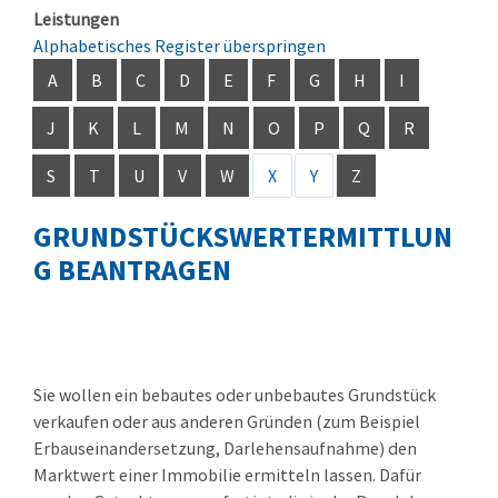
Leistungen
Alphabetisches Register überspringen
A
B
C
D
E
F
G
H
I
J
K
L
M
N
O
P
Q
R
S
T
U
V
W
X
Y
Z
GRUNDSTÜCKSWERTERMITTLUN
G BEANTRAGEN
Sie wollen ein bebautes oder unbebautes Grundstück
verkaufen oder aus anderen Gründen
(zum Beispiel
Erbauseinandersetzung, Darlehensaufnahme)
den
Marktwert einer Immobilie ermitteln lassen. Dafür