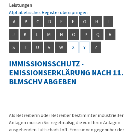
Leistungen
Alphabetisches Register überspringen
A
B
C
D
E
F
G
H
I
J
K
L
M
N
O
P
Q
R
S
T
U
V
W
X
Y
Z
IMMISSIONSSCHUTZ -
EMISSIONSERKLÄRUNG NACH 11.
BLMSCHV ABGEBEN
Als Betreiberin oder Betreiber bestimmter industrieller
Anlagen müssen Sie regelmäßig die von Ihren Anlagen
ausgehenden Luftschadstoff-Emissionen gegenüber der