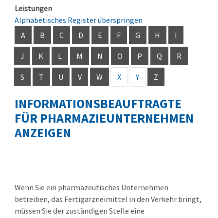
Leistungen
Alphabetisches Register überspringen
A
B
C
D
E
F
G
H
I
J
K
L
M
N
O
P
Q
R
S
T
U
V
W
X
Y
Z
INFORMATIONSBEAUFTRAGTE
FÜR PHARMAZIEUNTERNEHMEN
ANZEIGEN
Wenn Sie ein pharmazeutisches Unternehmen
betreiben, das Fertigarzneimittel in den Verkehr bringt,
müssen Sie der zuständigen Stelle eine