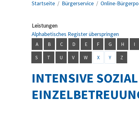
Startseite
Bürgerservice
Online-Bürgerpo
Leistungen
Alphabetisches Register überspringen
A
B
C
D
E
F
G
H
I
S
T
U
V
W
X
Y
Z
INTENSIVE SOZIA
EINZELBETREUUN