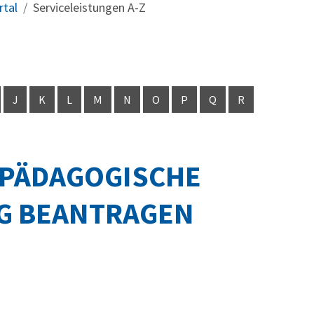
rtal
Serviceleistungen A-Z
J
K
L
M
N
O
P
Q
R
LPÄDAGOGISCHE
G BEANTRAGEN