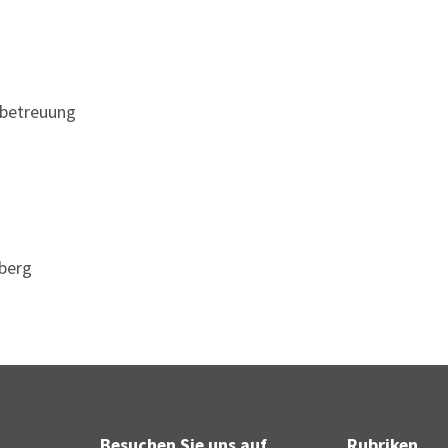
lbetreuung
berg
Besuchen Sie uns auf
Rubriken