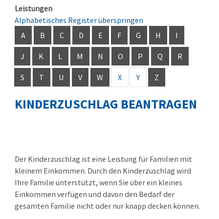
Leistungen
Alphabetisches Register überspringen
A
B
C
D
E
F
G
H
I
J
K
L
M
N
O
P
Q
R
S
T
U
V
W
X
Y
Z
KINDERZUSCHLAG BEANTRAGEN
Der Kinderzuschlag ist eine Leistung für Familien mit
kleinem Einkommen. Durch den Kinderzuschlag wird
Ihre Familie unterstützt, wenn Sie über ein kleines
Einkommen verfügen und davon den Bedarf der
gesamten Familie nicht oder nur knapp decken können.