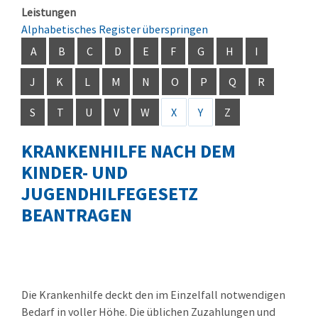
Leistungen
Alphabetisches Register überspringen
A
B
C
D
E
F
G
H
I
J
K
L
M
N
O
P
Q
R
S
T
U
V
W
X
Y
Z
KRANKENHILFE NACH DEM
KINDER- UND
JUGENDHILFEGESETZ
BEANTRAGEN
Die Krankenhilfe deckt den im Einzelfall notwendigen
Bedarf in voller Höhe. Die üblichen Zuzahlungen und