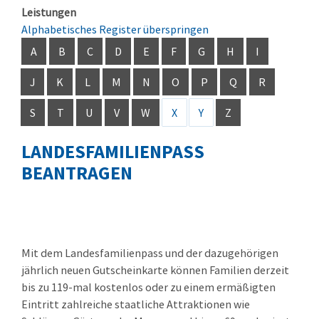
Leistungen
Alphabetisches Register überspringen
A
B
C
D
E
F
G
H
I
J
K
L
M
N
O
P
Q
R
S
T
U
V
W
X
Y
Z
LANDESFAMILIENPASS
BEANTRAGEN
Mit dem Landesfamilienpass und der dazugehörigen
jährlich neuen Gutscheinkarte können Familien derzeit
bis zu 119-mal kostenlos oder zu einem ermäßigten
Eintritt zahlreiche staatliche Attraktionen wie