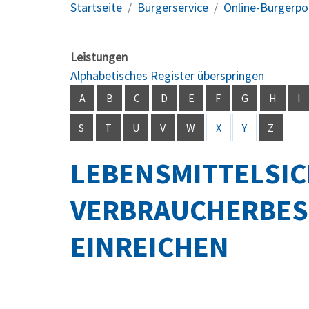
Startseite
Bürgerservice
Online-Bürgerpo
Leistungen
Alphabetisches Register überspringen
A
B
C
D
E
F
G
H
I
S
T
U
V
W
X
Y
Z
LEBENSMITTELSIC
VERBRAUCHERBE
EINREICHEN