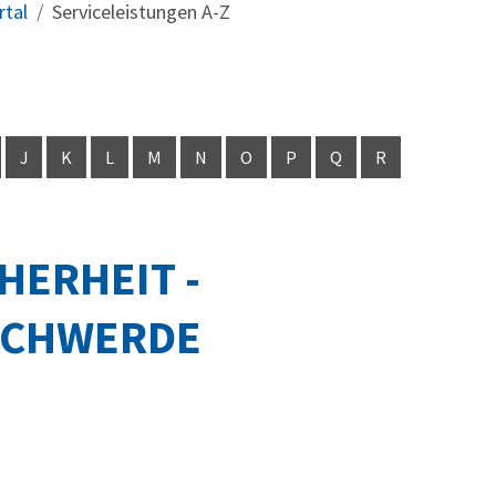
rtal
Serviceleistungen A-Z
J
K
L
M
N
O
P
Q
R
HERHEIT -
SCHWERDE