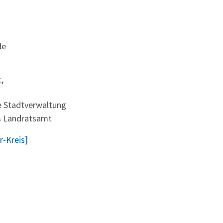
de
,
e Stadtverwaltung
s Landratsamt
-Kreis]