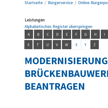
Startseite
Bürgerservice
Online-Bürgerpo
Leistungen
Alphabetisches Register überspringen
A
B
C
D
E
F
G
H
I
S
T
U
V
W
X
Y
Z
MODERNISIERUNG
BRÜCKENBAUWERK
BEANTRAGEN