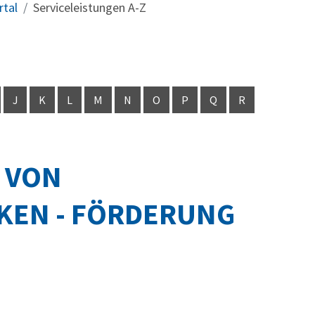
rtal
Serviceleistungen A-Z
J
K
L
M
N
O
P
Q
R
 VON
EN - FÖRDERUNG