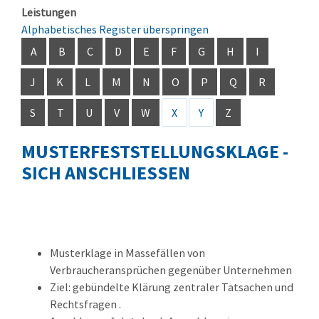
Leistungen
Alphabetisches Register überspringen
A
B
C
D
E
F
G
H
I
J
K
L
M
N
O
P
Q
R
S
T
U
V
W
X
Y
Z
MUSTERFESTSTELLUNGSKLAGE -
SICH ANSCHLIESSEN
Musterklage in Massefällen von
Verbraucheransprüchen gegenüber Unternehmen
Ziel: gebündelte Klärung zentraler Tatsachen und
Rechtsfragen .