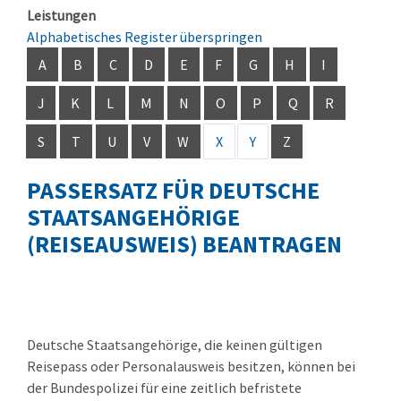
Leistungen
Alphabetisches Register überspringen
A
B
C
D
E
F
G
H
I
J
K
L
M
N
O
P
Q
R
S
T
U
V
W
X
Y
Z
PASSERSATZ FÜR DEUTSCHE
STAATSANGEHÖRIGE
(REISEAUSWEIS) BEANTRAGEN
Deutsche Staatsangehörige, die keinen gültigen
Reisepass oder Personalausweis besitzen, können bei
der Bundespolizei für eine zeitlich befristete