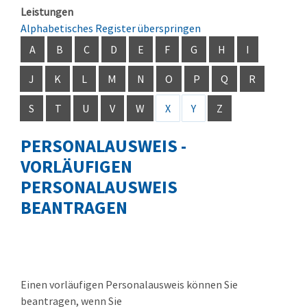
Leistungen
Alphabetisches Register überspringen
A
B
C
D
E
F
G
H
I
J
K
L
M
N
O
P
Q
R
S
T
U
V
W
X
Y
Z
PERSONALAUSWEIS -
VORLÄUFIGEN
PERSONALAUSWEIS
BEANTRAGEN
Einen vorläufigen Personalausweis können Sie
beantragen, wenn Sie