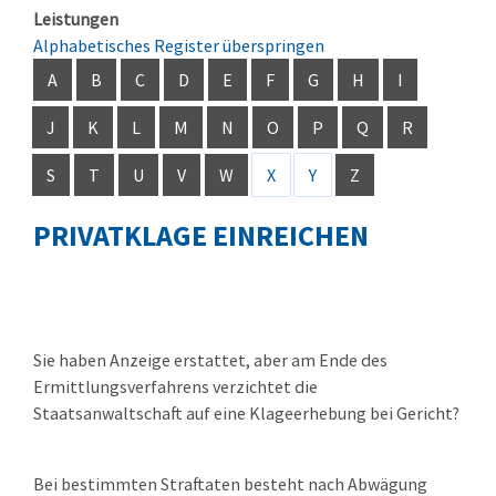
Leistungen
Alphabetisches Register überspringen
A
B
C
D
E
F
G
H
I
J
K
L
M
N
O
P
Q
R
S
T
U
V
W
X
Y
Z
PRIVATKLAGE EINREICHEN
Sie haben Anzeige erstattet, aber am Ende des
Ermittlungsverfahrens verzichtet die
Staatsanwaltschaft auf eine Klageerhebung bei Gericht?
Bei bestimmten Straftaten besteht nach Abwägung