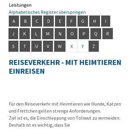
Leistungen
Alphabetisches Register überspringen
A
B
C
D
E
F
G
H
I
J
K
L
M
N
O
P
Q
R
S
T
U
V
W
X
Y
Z
REISEVERKEHR - MIT HEIMTIEREN
EINREISEN
Für den Reiseverkehr mit Heimtieren wie Hunde, Katzen
und Frettchen gelten strenge Anforderungen.
Ziel ist es, die Einschleppung von Tollwut zu vermeiden.
Deshalb ist es wichtig, dass Sie