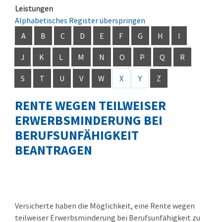
Leistungen
Alphabetisches Register überspringen
A
B
C
D
E
F
G
H
I
J
K
L
M
N
O
P
Q
R
S
T
U
V
W
X
Y
Z
RENTE WEGEN TEILWEISER
ERWERBSMINDERUNG BEI
BERUFSUNFÄHIGKEIT
BEANTRAGEN
Versicherte haben die Möglichkeit, eine Rente wegen
teilweiser Erwerbsminderung bei Berufsunfähigkeit zu