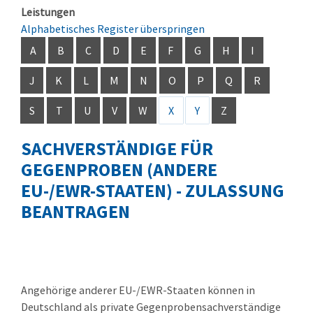
Leistungen
Alphabetisches Register überspringen
A
B
C
D
E
F
G
H
I
J
K
L
M
N
O
P
Q
R
S
T
U
V
W
X
Y
Z
SACHVERSTÄNDIGE FÜR
GEGENPROBEN (ANDERE
EU-/EWR-STAATEN) - ZULASSUNG
BEANTRAGEN
Angehörige anderer EU-/EWR-Staaten können in
Deutschland als private Gegenprobensachverständige