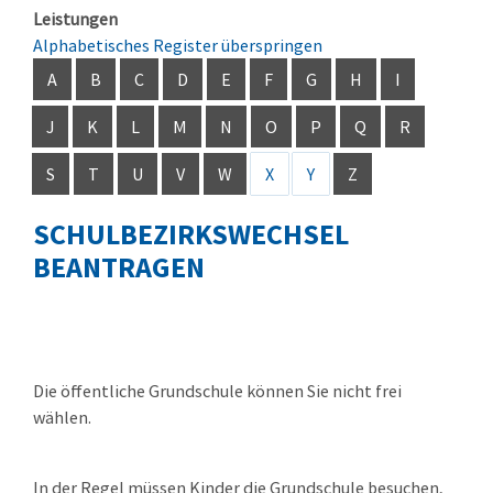
Leistungen
Alphabetisches Register überspringen
A
B
C
D
E
F
G
H
I
J
K
L
M
N
O
P
Q
R
S
T
U
V
W
X
Y
Z
SCHULBEZIRKSWECHSEL
BEANTRAGEN
Die öffentliche Grundschule können Sie nicht frei
wählen.
In der Regel müssen Kinder die Grundschule besuchen,