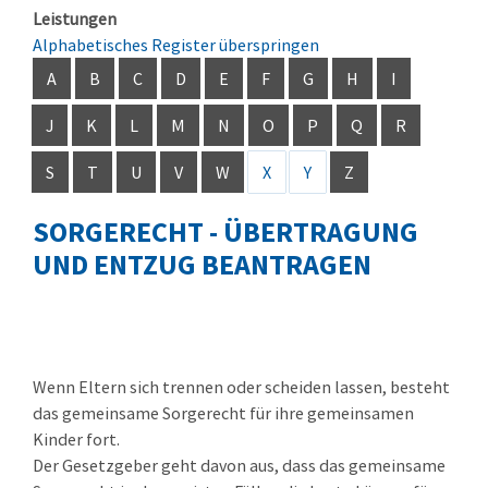
Leistungen
Alphabetisches Register überspringen
A
B
C
D
E
F
G
H
I
J
K
L
M
N
O
P
Q
R
S
T
U
V
W
X
Y
Z
SORGERECHT - ÜBERTRAGUNG
UND ENTZUG BEANTRAGEN
Wenn Eltern sich trennen oder scheiden lassen, besteht
das gemeinsame Sorgerecht für ihre gemeinsamen
Kinder fort.
Der Gesetzgeber geht davon aus, dass das gemeinsame