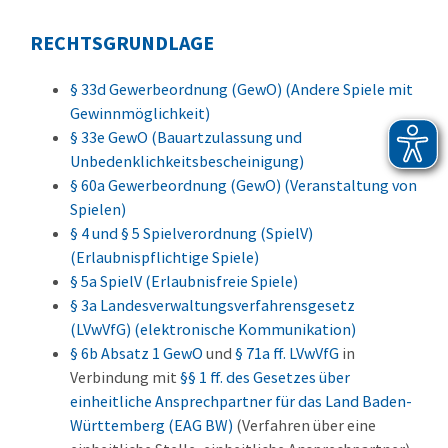
RECHTSGRUNDLAGE
§ 33d Gewerbeordnung (GewO) (Andere Spiele mit
Gewinnmöglichkeit)
§ 33e GewO (Bauartzulassung und
Unbedenklichkeitsbescheinigung)
§ 60a Gewerbeordnung (GewO) (Veranstaltung von
Spielen)
§ 4 und § 5 Spielverordnung (SpielV)
(Erlaubnispflichtige Spiele)
§ 5a SpielV (Erlaubnisfreie Spiele)
§ 3a Landesverwaltungsverfahrensgesetz
(LVwVfG) (elektronische Kommunikation)
§ 6b Absatz 1 GewO
und
§ 71a ff. LVwVfG
in
Verbindung mit
§§ 1 ff. des Gesetzes über
einheitliche Ansprechpartner für das Land Baden-
Württemberg (EAG BW)
(Verfahren über eine