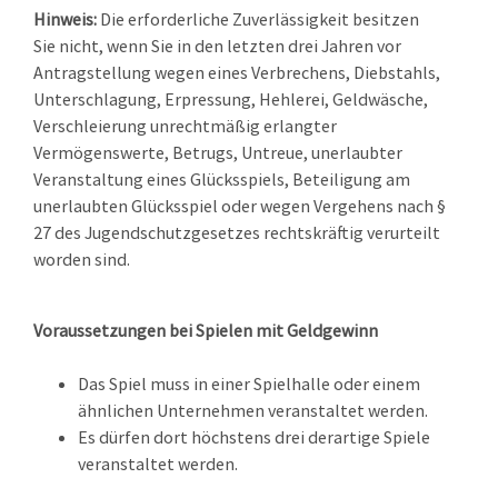
Hinweis:
Die erforderliche Zuverlässigkeit besitzen
Sie nicht, wenn Sie in den letzten drei Jahren vor
Antragstellung wegen eines Verbrechens, Diebstahls,
Unterschlagung, Erpressung, Hehlerei, Geldwäsche,
Verschleierung unrechtmäßig erlangter
Vermögenswerte, Betrugs, Untreue, unerlaubter
Veranstaltung eines Glücksspiels, Beteiligung am
unerlaubten Glücksspiel oder wegen Vergehens nach §
27 des Jugendschutzgesetzes rechtskräftig verurteilt
worden sind.
Voraussetzungen bei Spielen mit Geldgewinn
Das Spiel muss in einer Spielhalle oder einem
ähnlichen Unternehmen veranstaltet werden.
Es dürfen dort höchstens drei derartige Spiele
veranstaltet werden.