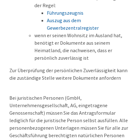
der Regel:
Führungszeugnis
Auszug aus dem
Gewerbezentralregister
wenn er seinen Wohnsitz im Ausland hat,
benötigt er Dokumente aus seinem
Heimatland, die nachweisen, dass er
persönlich zuverlässig ist
Zur Überprüfung der persönlichen Zuverlässigkeit kann
die zuständige Stelle weitere Dokumente anfordern
Bei juristischen Personen (GmbH,
Unternehmensgesellschaft, AG, eingetragene
Genossenschaft) müssen Sie das Antragsformular
lediglich für die juristische Person selbst ausfüllen. Alle
personenbezogenen Unterlagen müssen Sie für alle zur
Geschäftsführung berechtigten natürlichen Personen