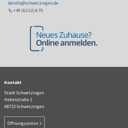
info@schwetzingen.de
+49 (62
02) 8
70
Kontakt
Stadt Schwetzingen
Hebelstraße 1
68723 Schwetzingen
Öffnungszeiten