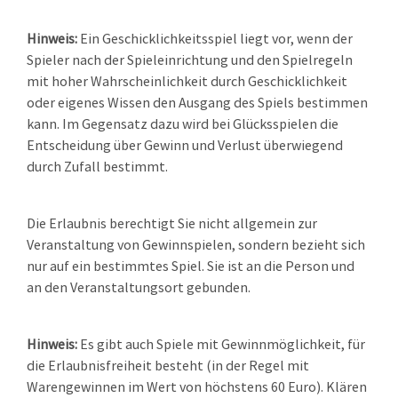
Hinweis:
Ein Geschicklichkeitsspiel liegt vor, wenn der
Spieler nach der Spieleinrichtung und den Spielregeln
mit hoher Wahrscheinlichkeit durch Geschicklichkeit
oder eigenes Wissen den Ausgang des Spiels bestimmen
kann. Im Gegensatz dazu wird bei Glücksspielen die
Entscheidung über Gewinn und Verlust überwiegend
durch Zufall bestimmt.
Die Erlaubnis berechtigt Sie nicht allgemein zur
Veranstaltung von Gewinnspielen, sondern bezieht sich
nur auf ein bestimmtes Spiel. Sie ist an die Person und
an den Veranstaltungsort gebunden.
Hinweis:
Es gibt auch Spiele mit Gewinnmöglichkeit, für
die Erlaubnisfreiheit besteht (in der Regel mit
Warengewinnen im Wert von höchstens 60 Euro).
Klären