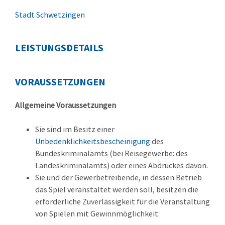
Stadt Schwetzingen
LEISTUNGSDETAILS
VORAUSSETZUNGEN
Allgemeine Voraussetzungen
Sie sind im Besitz einer
Unbedenklichkeitsbescheinigung
des
Bundeskriminalamts (bei Reisegewerbe: des
Landeskriminalamts) oder eines Abdruckes davon.
Sie und der Gewerbetreibende, in dessen Betrieb
das Spiel veranstaltet werden soll, besitzen die
erforderliche Zuverlässigkeit für die Veranstaltung
von Spielen mit Gewinnmöglichkeit.