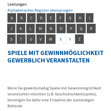
Leistungen
Alphabetisches Register überspringen
A
B
C
D
E
F
G
H
I
J
K
L
M
N
O
P
Q
R
S
T
U
V
W
X
Y
Z
SPIELE MIT GEWINNMÖGLICHKEIT
GEWERBLICH VERANSTALTEN
Wenn Sie gewerbsmäßig Spiele mit Gewinnmöglichkeit
veranstalten möchten (z.B. Geschicklichkeitsspiele),
benötigen Sie dafür eine Erlaubnis der zuständigen
Behörde.