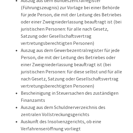
Auszug aus dem Bundeszentralregister
(Führungszeugnis) zur Vorlage bei einer Behörde
für jede Person, die mit der Leitung des Betriebes
oder einer Zweigniederlassung beauftragt ist (bei
juristischen Personen: für alle nach Gesetz,
Satzung oder Gesellschaftsvertrag
vertretungsberechtigten Personen)
Auszug aus dem Gewerbezentralregister für jede
Person, die mit der Leitung des Betriebes oder
einer Zweigniederlassung beauftragt ist (bei
juristischen Personen: für diese selbst und für alle
nach Gesetz, Satzung oder Gesellschaftsvertrag
vertretungsberechtigten Personen)
Bescheinigung in Steuersachen des zuständigen
Finanzamts
Auszug aus dem Schuldnerverzeichnis des
zentralen Vollstreckungsgerichts
Auskunft des Insolvenzgerichts, ob eine
Verfahrenseröffnung vorliegt