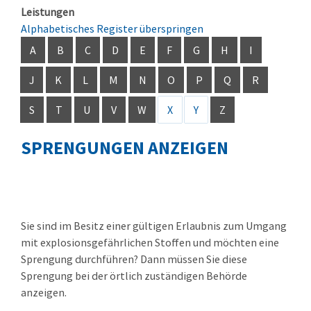
Leistungen
Alphabetisches Register überspringen
A
B
C
D
E
F
G
H
I
J
K
L
M
N
O
P
Q
R
S
T
U
V
W
X
Y
Z
SPRENGUNGEN ANZEIGEN
Sie sind im Besitz einer gültigen Erlaubnis zum Umgang
mit explosionsgefährlichen Stoffen und möchten eine
Sprengung durchführen? Dann müssen Sie diese
Sprengung bei der örtlich zuständigen Behörde
anzeigen.