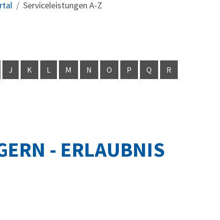
rtal
Serviceleistungen A-Z
J
K
L
M
N
O
P
Q
R
ERN - ERLAUBNIS