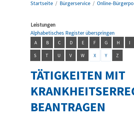
Startseite
Bürgerservice
Online-Bürgerpo
Leistungen
Alphabetisches Register überspringen
A
B
C
D
E
F
G
H
I
S
T
U
V
W
X
Y
Z
TÄTIGKEITEN MIT
KRANKHEITSERREG
BEANTRAGEN