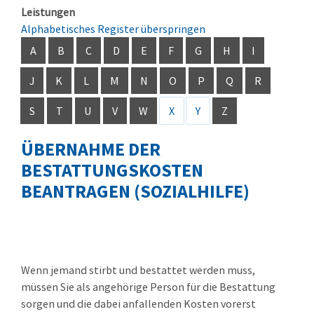
Leistungen
Alphabetisches Register überspringen
A
B
C
D
E
F
G
H
I
J
K
L
M
N
O
P
Q
R
S
T
U
V
W
X
Y
Z
ÜBERNAHME DER
BESTATTUNGSKOSTEN
BEANTRAGEN (SOZIALHILFE)
Wenn jemand stirbt und bestattet werden muss,
müssen Sie als angehörige Person für die Bestattung
sorgen und die dabei anfallenden Kosten vorerst