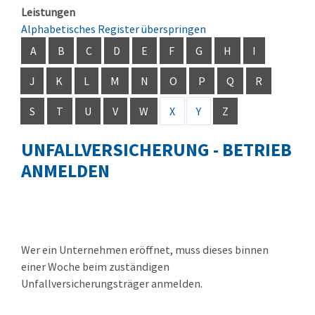
Leistungen
Alphabetisches Register überspringen
A
B
C
D
E
F
G
H
I
J
K
L
M
N
O
P
Q
R
S
T
U
V
W
X
Y
Z
UNFALLVERSICHERUNG - BETRIEB
ANMELDEN
Wer ein Unternehmen eröffnet, muss dieses binnen
einer Woche beim zuständigen
Unfallversicherungsträger anmelden.